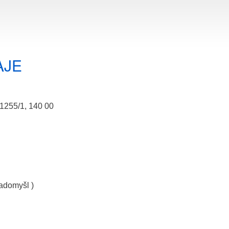
AJE
 1255/1, 140 00
domyšl )