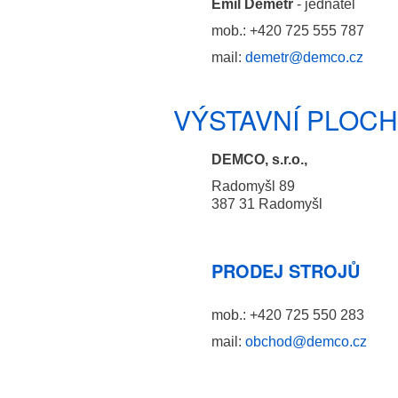
Emil Demetr
- jednatel
mob.: +420 725 555 787
mail:
demetr@demco.cz
VÝSTAVNÍ PLOC
DEMCO, s.r.o.,
Radomyšl 89
387 31 Radomyšl
PRODEJ STROJŮ
mob.: +420 725 550 283
mail:
obchod@demco.cz