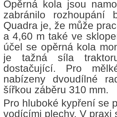
Opěrná kola jsou namo
zabránilo rozhoupání 
Quadra je, že může prac
a 4,60 m také ve sklope
účel se opěrná kola mon
je tažná síla trakto
dostačující. Pro mělk
nabízeny dvoudílné ra
šířkou záběru 310 mm.
Pro hluboké kypření se p
vodícími plechy. V praxi