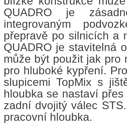
blízké konstrukce může
QUADRO je zásadně
integrovaným podvoz
přepravě po silnicích a 
QUADRO je stavitelná o
může být použit jak pro 
pro hluboké kypření. P
slupicemi TopMix s jiš
hloubka se nastaví přes
zadní dvojitý válec STS.
pracovní hloubka.