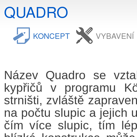
QUADRO
KONCEPT
VYBAVENÍ
Název Quadro se vztah
kypřičů v programu Köc
strništi, zvláště zaprave
na počtu slupic a jejich 
čím více slupic, tím lé