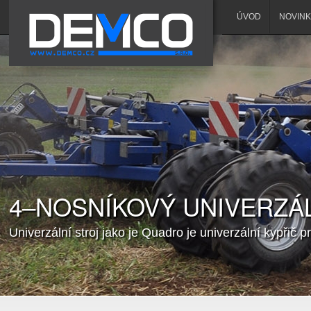
ÚVOD
NOVINK
4–NOSNÍKOVÝ UNIVERZÁL
Univerzální stroj jako je Quadro je univerzální kypřič 