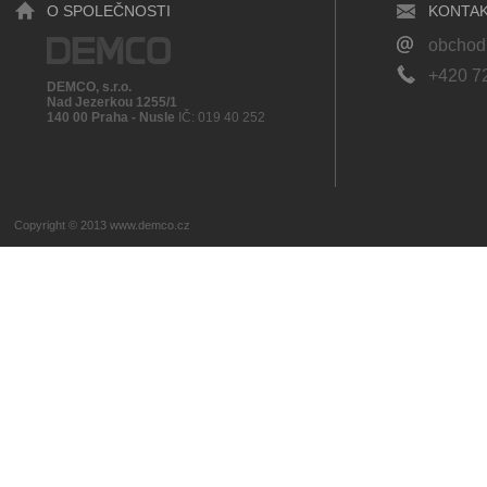
O SPOLEČNOSTI
KONTAK
obcho
+420 7
DEMCO, s.r.o.
Nad Jezerkou 1255/1
140 00 Praha - Nusle
IČ: 019 40 252
Copyright © 2013
www.demco.cz