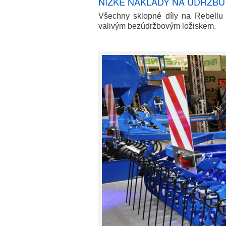
NÍZKÉ NÁKLADY NA ÚDRŽBU
Všechny sklopné díly na Rebellu
valivým bezúdržbovým ložiskem.